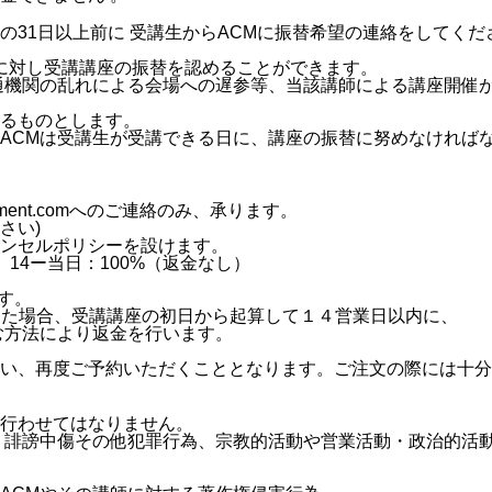
31日以上前に 受講生からACMに振替希望の連絡をしてくだ
生に対し受講講座の振替を認めることができます。
通機関の乱れによる会場への遅参等、当該講師による講座開催
るものとします。
ACMは受講生が受講できる日に、講座の振替に努めなければ
gement.comへのご連絡のみ、承ります。
さい)
ンセルポリシーを設けます。
% 14ー当日：100%（返金なし）
す。
じた場合、受講講座の初日から起算して１４営業日以内に、
む方法により返金を行います。
い、再度ご予約いただくこととなります。ご注文の際には十分
行わせてはなりません。
、誹謗中傷その他犯罪行為、宗教的活動や営業活動・政治的活