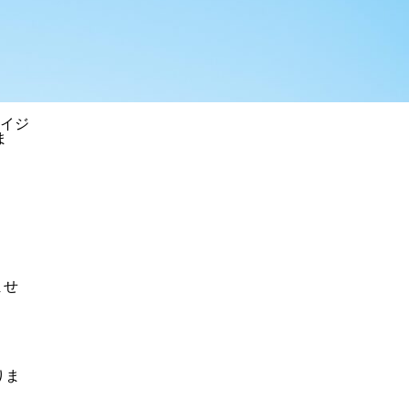
イジ
ま
ませ
りま