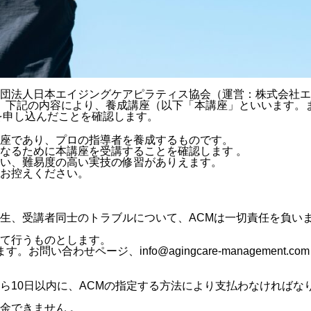
団法人日本エイジングケアピラティス協会（運営：株式会社エ
し、下記の内容により、養成講座（以下「本講座」といいます。
を申し込んだことを確認します。
座であり、プロの指導者を養成するものです。
なるために本講座を受講することを確認します 。
い、難易度の高い実技の修習がありえます。
お控えください。
生、受講者同士のトラブルについて、ACMは一切責任を負い
て行うものとします。
合わせページ、info@agingcare-management.com
ら10日以内に、ACMの指定する方法により支払わなければな
金できません 。