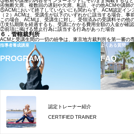
③教材や講座の内容をインターネットにそのまま掲載するなど
④無断欠席、複数回の遅刻や欠席、私語、その他ACMや講師
⑤ACMにおいて終了していないにも関わらず、ACM認定イン
（２）ACMは、受講生が以下のいずれかに該当する場合、事
この場合、ACMは、受講生に対し、受領済みの受講料その他
①支払期限を経過するも、受講にかかる費用全額の入金が確認
②前項に掲げる禁止行為に該当する行為があった場合
６．管轄裁判所
ACMと受講生間の一切の紛争は、東京地方裁判所を第一審の
指導者養成講座
よくある質問
PROGRAM
FAQ
認定トレーナー紹介
CERTIFIED TRAINER