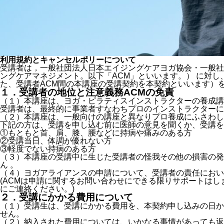
利用規約とキャンセルポリーについて
受講者は，一般社団法人日本エイジングケアヨガ協会・一般社
ングケアマネジメント。以下「ACM」といいます。） に対
た、受講者ACM間の本講座の受講契約を本契約といいます）
１．受講者の地位と注意義務ACMの免責
（１）本講座は、ヨガ・ピラティスインストラクターの養成講
受講者は、最終的に事業者すなわちプロのインストラクターに
（２）本講座は、一般向けの講座と異なりプロ養成にふさわし
下記の方は、受講を申し込む前に医師の意見を聞くか、受講を
①もともと首、肩、膝、腰などに持病や痛みのある方
②受講当日、体調が優れない方
③軽度でない持病のある方
（３）本講座の受講中に生じた受講者の怪我その他の損害の発
ん 。
（４）ヨガアライアンスの申請について、受講者の責任におい
(ACMは申請に関するお問い合わせにできる限りサポートはします。お問い
にご連絡ください。)
２．受講にかかる費用について
（１）受講生は、受講にかかる費用を、本契約申し込みの日か
せん。
（２）納入された費用については、いかなる事情があっても返