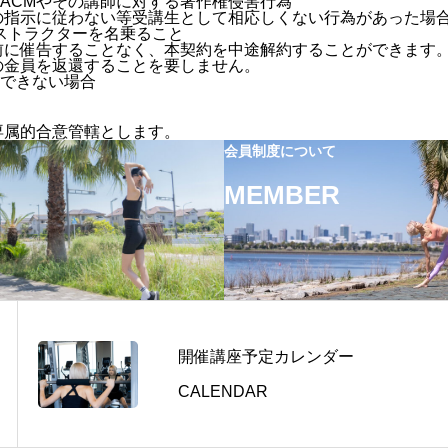
ACMやその講師に対する著作権侵害行為
の指示に従わない等受講生として相応しくない行為があった場
ストラクターを名乗ること
前に催告することなく、本契約を中途解約することができます
の金員を返還することを要しません。
できない場合
専属的合意管轄とします。
会員制度について
MEMBER
開催講座予定カレンダー
CALENDAR