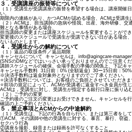
３．受講講座の振替等について
（１）受講生が受講講座の振替を希望する場合は、講座開催日の
い。
期限内の連絡があり、かつACMが認める場合、ACMは受講
（２）ACMは、担当講師の急病や怪我、出産、海外研修、交
難となる事情がある場合、
担当講師の変更または講座スケジュールを変更することができ
変更後のスケジュールで受講生が受講できない日がある場合、
ないものとします。
４．受講生からの解約について
（１）返品の取扱条件／返品期限
キャンセルについて キャンセルは、info@agingcare-mana
(SNSのDMなどではいっさい承っておりませんのでご注意くだ
講師スケジュールの確保、会場手配の準備の関係上、下記キャ
キャンセル手数料 31日前：0% (全額返金) 30ー15日前：50
※決済手数料は返金対象外となりますのでご了承ください。
⚪︎決済手数料については、お客様のご負担とさせていただきま
⚪︎前項の規定によって、ACMが受講者に返金すべき金員が生
ACMは，受講生に対し、受講生が指定する銀行口座に振り込
（２）ご予約の変更
ご予約後のご注文の変更はお受けできません。キャンセルを行
確認の上ご予約ください。
５．禁止事項とACMからの中途解約
（１）受講生は、下記の行為を自ら行い、または第三者をして
①ACM、その講師や他の受講生に対する、暴言、暴行、窃盗
セクハラ行為
②講座を撮影、録音または録画を許可なくすること