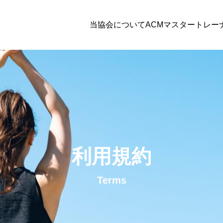
当協会について
ACMマスタートレー
利用規約
PILATES
ピラティスのインストラクター様向けの講座となります。
Terms