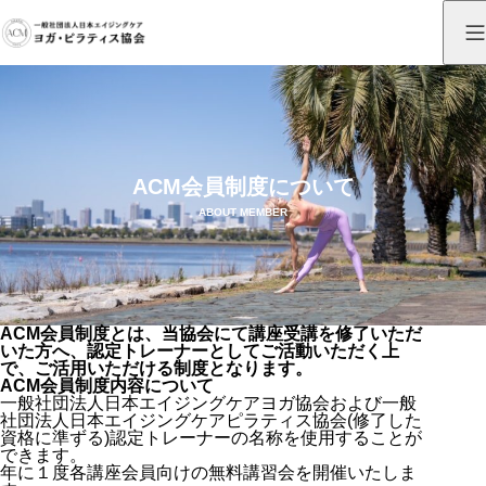
ACM会員制度について
ABOUT MEMBER
ACM会員制度とは、当協会にて講座受講を修了いただ
いた方へ、
認定トレーナーとしてご活動いただく上
で、ご活用いただける制度
となります。
ACM会員制度内容について
一般社団法人日本エイジングケアヨガ協会および一般
社団法人日本エイジングケアピラティス協会(修了した
資格に準ずる)
認定トレーナーの名称を使用することが
できます
。
年に１度各講座会員向けの
無料講習会を開催
いたしま