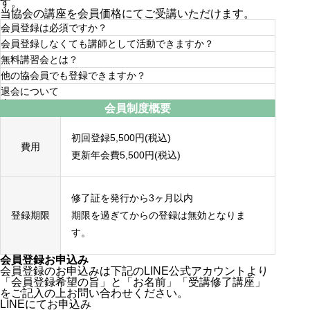
す。
当協会の
講座を会員価格にてご受講
いただけます。
会員登録は必須ですか？
会員登録しなくても講師として活動できますか？
会員登録には任意となります。
無料講習会とは？
認定講師として登録しなくても活動は可能ですが、協会
他の協会員でも登録できますか？
の名称を使用することは禁止いたします。
例えば、シニアヨガ取得済みの方がフェムボールピラテ
退会について
ィス®️の会員向け無料講習会にご参加いただくことも可
他の協会員の方もご登録いただけます。
能です。
会員制度概要
退会をご希望の場合は当協会公式LINEもしくはメールに
てご連絡ください。
初回登録5,500円(税込)
費用
更新年会費5,500円(税込)
修了証を発行から3ヶ月以内
登録期限
期限を過ぎてからの登録は無効となりま
す。
会員登録お申込み
会員登録のお申込みは下記のLINE公式アカウントより
「会員登録希望の旨」と「お名前」「受講修了講座」
をご記入の上お問い合わせください。
LINEにてお申込み