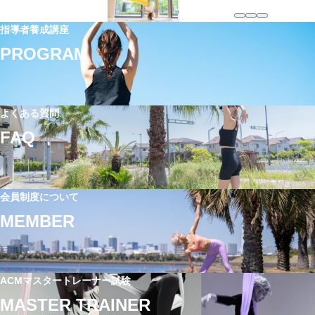
o
7/
0
0/
r
3.
2
2
指導者養成講座
:
7/
6
3
PROGRAM
1
年
（金）
7
2
開
開
月
催
催
よくある質問
9
ワ
ワ
FAQ
日
ー
ー
(月)/
ク
ク
1
ア
ア
6
ウ
会員制度について
ウ
日
ト
ト
MEMBER
(月)】
ピ
ピ
エ
ラ
ラ
ア
テ
テ
リ
ィ
ACMマスタートレーナー試験
ィ
ア
ス
MASTER TRAINER
ス
ル
指