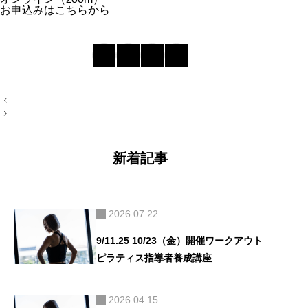
お申込みはこちらから
投
稿
ナ
ビ
ゲ
ー
新着記事
シ
ョ
ン
2026.07.22
9/11.25 10/23（金）開催ワークアウト
ピラティス指導者養成講座
2026.04.15