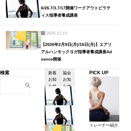
6/26.7/3.7/17開催ワークアウトピラテ
ィス指導者養成講座
2025.12.10
【2026年2月9日(月)/16日(月)】エアリ
アルハンモックヨガ指導者養成講座Ad
vance開催
検索
PICK UP
新着
協会
お知
お知
S
らせ
らせ
e
9/
a
1
r
1.
c
6/
2
h
2
5
f
トレーナー紹介
6.
【2
1