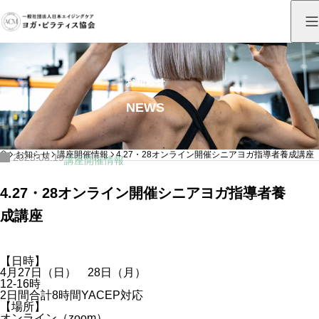
お知らせ
NEWS
HOME
お知らせ
講座開催情報
4.27・28オンライン開催シニアヨガ指導者養成講座
2025.03.19
講座開催情報
4.27・28オンライン開催シニアヨガ指導者養
成講座
【日時】
4月27日（日） 28日（月）
12-16時
2日間合計8時間YACEP対応
【場所】
オンライン（zoom）