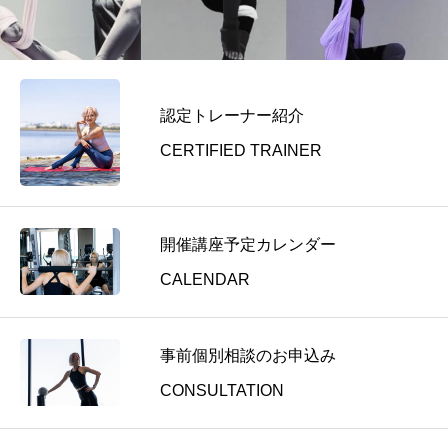
指
ハ
導
導
ン
者
者
モ
養
養
ッ
成
成
認定トレーナー紹介
ク
講
講
ヨ
座
CERTIFIED TRAINER
座
ガ
指
導
開催講座予定カレンダー
者
養
CALENDAR
成
講
座
事前個別相談のお申込み
A
CONSULTATION
d
v
a